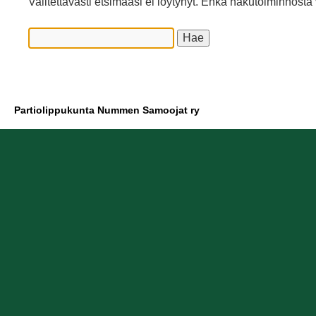
Valitettavasti etsimääsi ei löytynyt. Ehkä hakutoiminnosta 
Partiolippukunta Nummen Samoojat ry