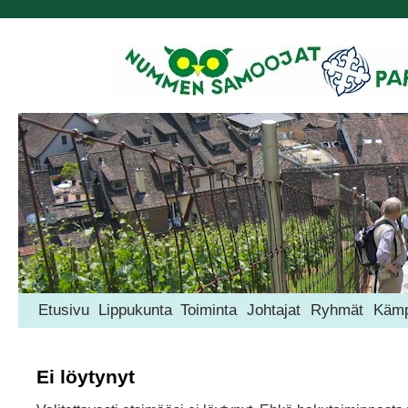
Etusivu
Lippukunta
Toiminta
Johtajat
Ryhmät
Kämp
Ei löytynyt