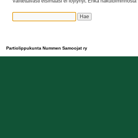
Valitettavasti etsimääsi ei löytynyt. Ehkä hakutoiminnosta 
Partiolippukunta Nummen Samoojat ry