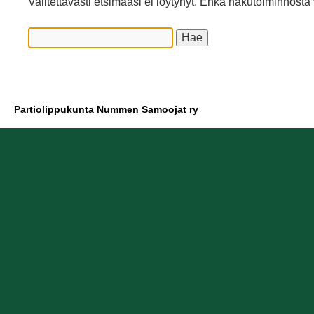
Valitettavasti etsimääsi ei löytynyt. Ehkä hakutoiminnosta 
Partiolippukunta Nummen Samoojat ry