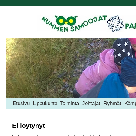
Etusivu
Lippukunta
Toiminta
Johtajat
Ryhmät
Kämp
Ei löytynyt