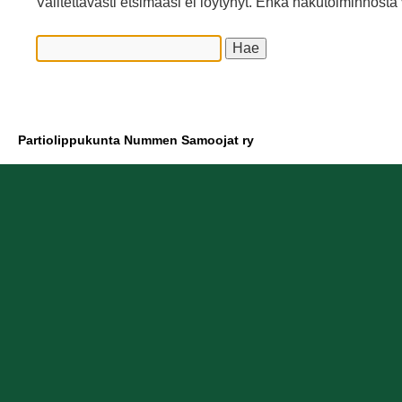
Valitettavasti etsimääsi ei löytynyt. Ehkä hakutoiminnosta 
Partiolippukunta Nummen Samoojat ry