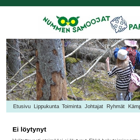
Etusivu
Lippukunta
Toiminta
Johtajat
Ryhmät
Kämp
Ei löytynyt