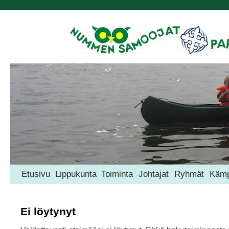
Etusivu
Lippukunta
Toiminta
Johtajat
Ryhmät
Kämp
Ei löytynyt