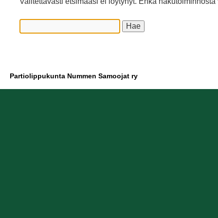
Valitettavasti etsimääsi ei löytynyt. Ehkä hakutoiminnosta 
Partiolippukunta Nummen Samoojat ry