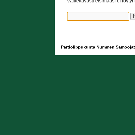
Valitettavasti etsimääsi ei löyt
Partiolippukunta Nummen Samoojat