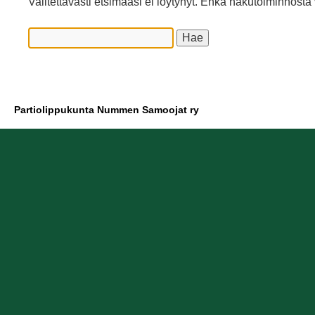
Valitettavasti etsimääsi ei löytynyt. Ehkä hakutoiminnosta 
Partiolippukunta Nummen Samoojat ry