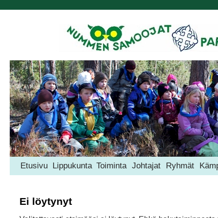
Etusivu
Lippukunta
Toiminta
Johtajat
Ryhmät
Kämp
Ei löytynyt