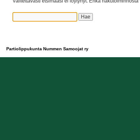
Valitettavasti etsimääsi ei löytynyt. Ehkä hakutoiminnosta 
Partiolippukunta Nummen Samoojat ry